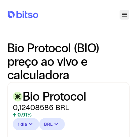
Open
Bio Protocol (BIO)
preço ao vivo e
calculadora
Bio Protocol
0,12408586
BRL
↑ 0.91%
1 dia
BRL