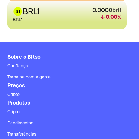
BRL1
0.0000
brl1
0.00
%
BRL1
Sobre o Bitso
Confiança
Trabalhe com a gente
Preços
Cripto
Produtos
Cripto
Rendimentos
Transferências