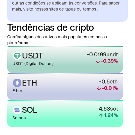
outras condições se aplicam às conversões. Para saber
mais, visite nossos sites de taxas ou termos .
Tendências de cripto
Confira alguns dos ativos mais populares em nossa
plataforma.
USDT
-0.0199
usdt
-0.39
%
USDT (Digital Dollars)
ETH
-0.6
eth
-0.01
%
Ether
SOL
4.63
sol
1.24
%
Solana