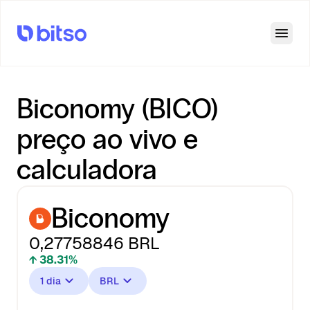
Open
Biconomy (BICO)
preço ao vivo e
calculadora
Biconomy
0,27758846
BRL
↑ 38.31%
1 dia
BRL