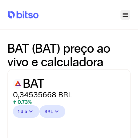
Open
BAT (BAT) preço ao
vivo e calculadora
BAT
0,34535668
BRL
↑ 0.73%
1 dia
BRL