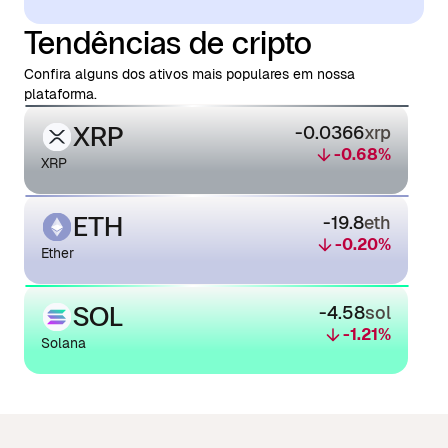
Tendências de cripto
Confira alguns dos ativos mais populares em nossa
plataforma.
XRP
-0.0366
xrp
-0.68
%
XRP
ETH
-19.8
eth
-0.20
%
Ether
SOL
-4.58
sol
-1.21
%
Solana