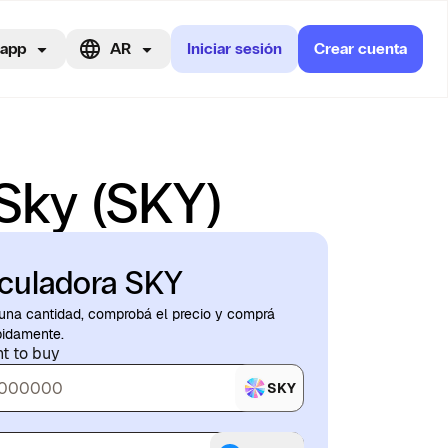
 app
AR
Iniciar sesión
Crear cuenta
 Sky (SKY)
culadora SKY
 una cantidad, comprobá el precio y comprá
pidamente.
t to buy
SKY