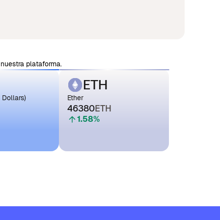
nuestra plataforma.
ETH
 Dollars)
Ether
46380
ETH
1.58
%