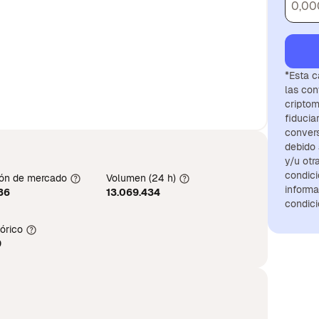
*Esta c
las con
criptom
fiducia
convers
debido 
y/u otr
condici
ión de mercado
Volumen (24 h)
informa
36
13.069.434
condici
órico
9