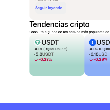
Seguir leyendo
Tendencias cripto
Consultá algunos de los activos más populares de 
USDT
USD
USDT (Digital Dollars)
USDC (Digital
-5.8
USDT
-6.18
USD
-0.37
%
-0.39
%