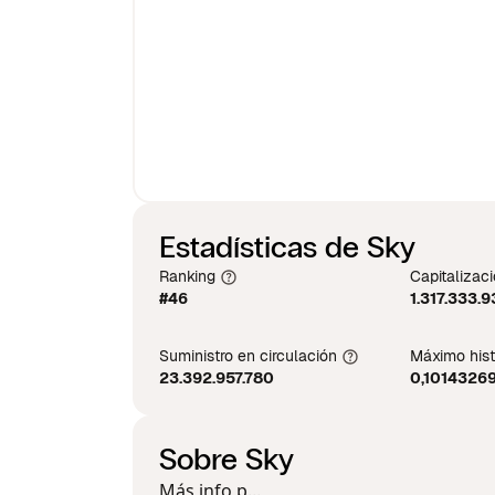
Estadísticas de Sky
Ranking
Capitalizac
#46
1.317.333.9
Suministro en circulación
Máximo hist
23.392.957.780
0,1014326
Sobre Sky
Más info p...