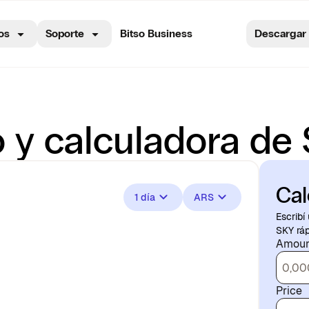
os
Soporte
Bitso Business
Descargar
o y calculadora de
Cal
1 día
ARS
Escribí
SKY rá
Amoun
Price