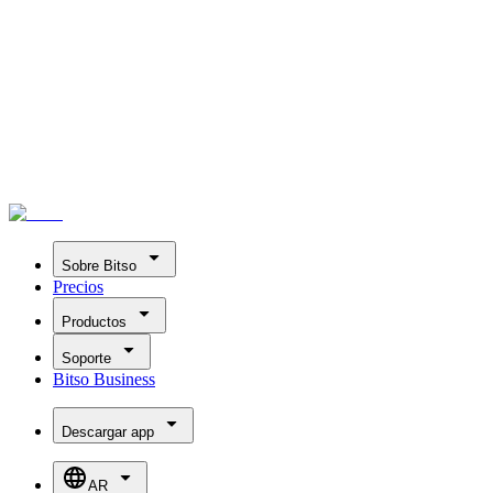
Bitso
Sobre Bitso
Precios
Productos
Soporte
Bitso Business
Descargar app
AR