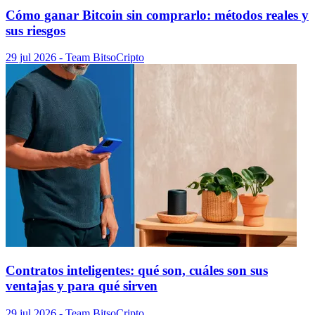
Cómo ganar Bitcoin sin comprarlo: métodos reales y
sus riesgos
29 jul 2026
- Team Bitso
Cripto
Contratos inteligentes: qué son, cuáles son sus
ventajas y para qué sirven
29 jul 2026
- Team Bitso
Cripto