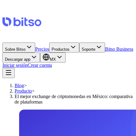
Precios
Bitso Business
Sobre Bitso
Productos
Soporte
Descargar app
MX
Iniciar sesión
Crear cuenta
Blog
>
Producto
>
El mejor exchange de criptomonedas en México: comparativa
de plataformas