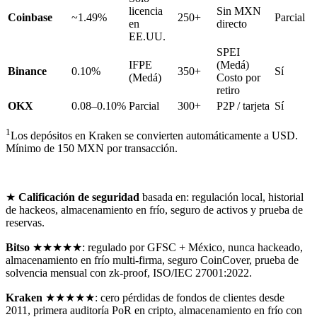
licencia
Sin MXN
Coinbase
~1.49%
250+
Parcial
en
directo
EE.UU.
SPEI
IFPE
(Medá)
Binance
0.10%
350+
Sí
(Medá)
Costo por
retiro
OKX
0.08–0.10%
Parcial
300+
P2P / tarjeta
Sí
1
Los depósitos en Kraken se convierten automáticamente a USD.
Mínimo de 150 MXN por transacción.
★
Calificación de seguridad
basada en: regulación local, historial
de hackeos, almacenamiento en frío, seguro de activos y prueba de
reservas.
Bitso
★★★★★: regulado por GFSC + México, nunca hackeado,
almacenamiento en frío multi-firma, seguro CoinCover, prueba de
solvencia mensual con zk-proof, ISO/IEC 27001:2022.
Kraken
★★★★★: cero pérdidas de fondos de clientes desde
2011, primera auditoría PoR en cripto, almacenamiento en frío con