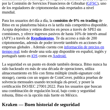
por la Comisión de Servicios Financieros de Gibraltar (
GFSC
), uno
de los reguladores de criptomonedas más respetados a nivel
mundial.
Para los usuarios del día a día, la
comisión de 0% en trading
de
Bitso en su plataforma básica es la tarifa más competitiva disponible.
Acepta depósitos y retiros directos en pesos a través de SPEI sin
comisiones, y ofrece ingresos pasivos de hasta 16% de interés anual
(APY) a través de
Rendimientos
. Te da acceso a más de 200
criptomonedas, además de poder invertir también en acciones de
empresas globales . Además cuenta con
información de precios en
tiempo real
; todo desde una sola app disponible en español, inglés y
portugués tanto en
iOS
como en
Android.
La seguridad es un punto en donde también destaca. Bitso nunca ha
sido hackeado en más de una década de operaciones, utiliza
almacenamiento en frío con firma múltiple (multi-signature cold
storage), cuenta con un seguro de CoinCover, publica pruebas de
solvencia mensuales usando tecnología zk-proof, y posee la
certificación ISO/IEC 27001:2022. Para los usuarios que buscan
una combinación de regulación local, bajo costo y seguridad
robusta, Bitso es la opción más fuerte en México.
Kraken — Buen historial de seguridad