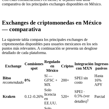
comparativa de los principales exchanges disponibles en México.
Exchanges de criptomonedas en México
— comparativa
La siguiente tabla compara los principales exchanges de
criptomonedas disponibles para usuarios mexicanos en los seis
puntos más relevantes. A continuación se presenta un desglose
detallado de cada plataforma.
Regulado
Comisiones
Integración
Ingresos
Exchange
en
Criptos
spot
con MXN
pasivos
México
Sí —
Hasta
Bitso
SPEI sin
0%
GFSC +
200+
16%
recomendado
costo
MX
APY
Solo
SPEI ·
licencia
0.5% (ver
Kraken
0.12–0.26%
520+
Parcial
en
1
detalles)
EE.UU.
Solo