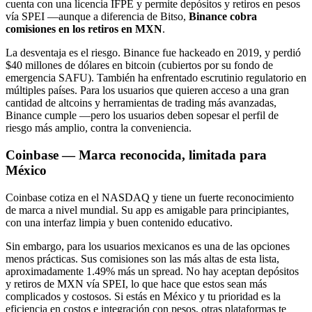
cuenta con una licencia IFPE y permite depósitos y retiros en pesos
vía SPEI —aunque a diferencia de Bitso,
Binance cobra
comisiones en los retiros en MXN
.
La desventaja es el riesgo. Binance fue hackeado en 2019, y perdió
$40 millones de dólares en bitcoin (cubiertos por su fondo de
emergencia SAFU). También ha enfrentado escrutinio regulatorio en
múltiples países. Para los usuarios que quieren acceso a una gran
cantidad de altcoins y herramientas de trading más avanzadas,
Binance cumple —pero los usuarios deben sopesar el perfil de
riesgo más amplio, contra la conveniencia.
Coinbase — Marca reconocida, limitada para
México
Coinbase cotiza en el NASDAQ y tiene un fuerte reconocimiento
de marca a nivel mundial. Su app es amigable para principiantes,
con una interfaz limpia y buen contenido educativo.
Sin embargo, para los usuarios mexicanos es una de las opciones
menos prácticas. Sus comisiones son las más altas de esta lista,
aproximadamente 1.49% más un spread. No hay aceptan depósitos
y retiros de MXN vía SPEI, lo que hace que estos sean más
complicados y costosos. Si estás en México y tu prioridad es la
eficiencia en costos e integración con pesos, otras plataformas te