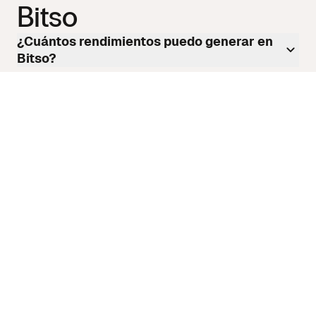
Bitso
¿Cuántos rendimientos puedo generar en
Bitso?
¿Cambian las tasas de rendimiento en
Bitso?
¿Cómo funcionan los Dólares Digitales en
los Rendimientos de Bitso?
¿Mis criptomonedas están seguras en
Bitso?