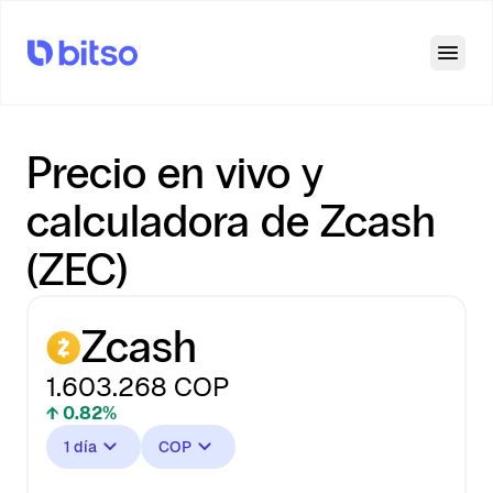
Open
Precio en vivo y
calculadora de Zcash
(ZEC)
Zcash
1.603.268
COP
↑ 0.82%
1 día
COP