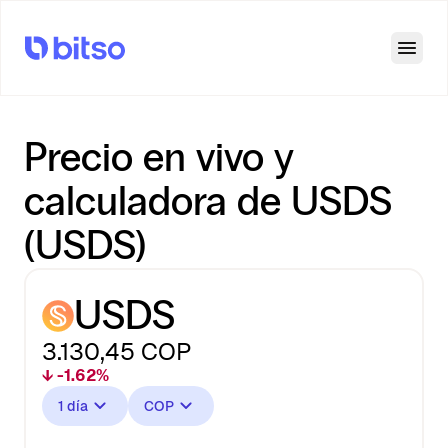
Open
Precio en vivo y
calculadora de USDS
(USDS)
USDS
3.130,45
COP
↓ -1.62%
1 día
COP