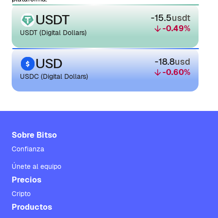
USDT
-15.5
usdt
-0.49
%
USDT (Digital Dollars)
USD
-18.8
usd
-0.60
%
USDC (Digital Dollars)
Sobre Bitso
Confianza
Únete al equipo
Precios
Cripto
Productos