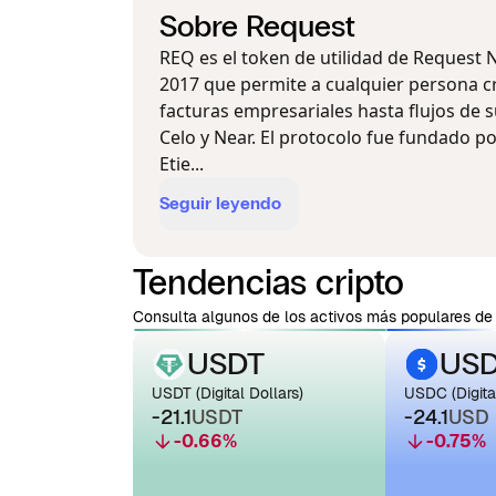
Sobre Request
REQ es el token de utilidad de Request 
2017 que permite a cualquier persona c
facturas empresariales hasta flujos de 
Celo y Near. El protocolo fue fundado p
Etie...
Seguir leyendo
Tendencias cripto
Consulta algunos de los activos más populares de 
USDT
US
USDT (Digital Dollars)
USDC (Digital
-21.1
USDT
-24.1
USD
-0.66
%
-0.75
%