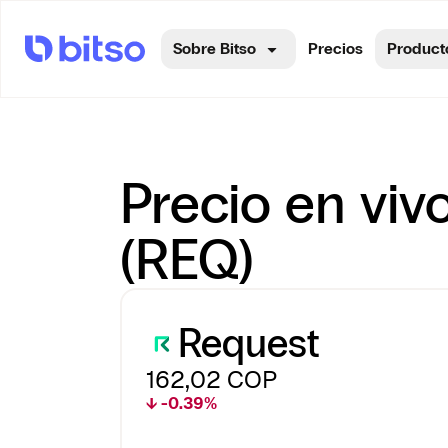
Sobre Bitso
Precios
Product
Precio en viv
(REQ)
Request
162,02
COP
↓ -0.39%