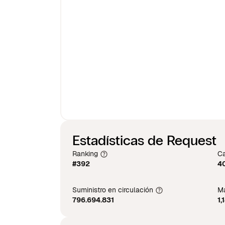
Estadísticas de Request
Ranking
Ca
#392
40
Suministro en circulación
Má
796.694.831
1,