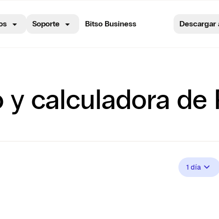
os
Soporte
Bitso Business
Descargar 
o y calculadora de
1 día