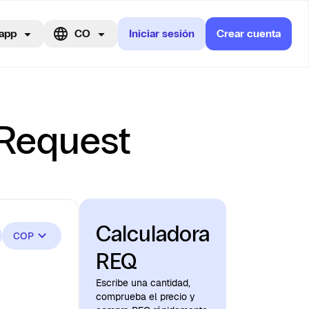
app
CO
Iniciar sesión
Crear cuenta
 Request
Calculadora
COP
REQ
Escribe una cantidad,
comprueba el precio y