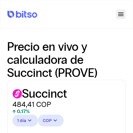
Open
Precio en vivo y
calculadora de
Succinct (PROVE)
Succinct
484,41
COP
↑ 0.17%
1 día
COP