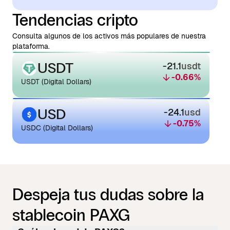
Tendencias cripto
Consulta algunos de los activos más populares de nuestra
plataforma.
USDT
-21.1
usdt
-0.66
%
USDT (Digital Dollars)
USD
-24.1
usd
-0.75
%
USDC (Digital Dollars)
Despeja tus dudas sobre la
stablecoin PAXG