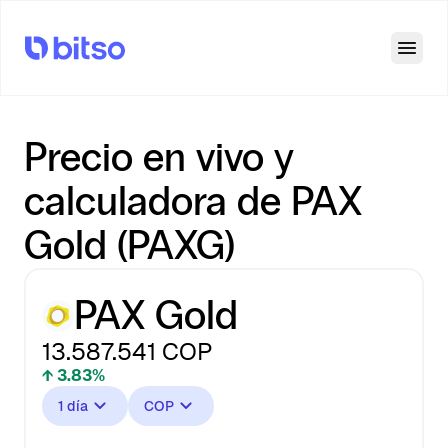
Open
Precio en vivo y
calculadora de PAX
Gold (PAXG)
PAX Gold
13.587.541
COP
↑ 3.83%
1 día
COP