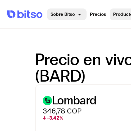
Sobre Bitso
Precios
Product
Precio en viv
(BARD)
Lombard
346,78
COP
↓ -3.42%