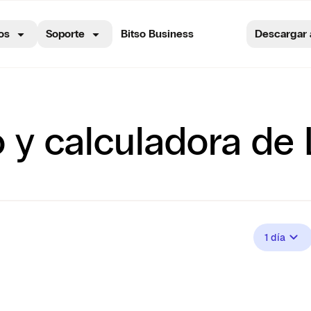
os
Soporte
Bitso Business
Descargar 
o y calculadora d
1 día