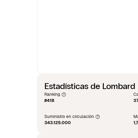
Estadísticas de Lombard
Ranking
Ca
#418
37
Suministro en circulación
Má
343.125.000
1,