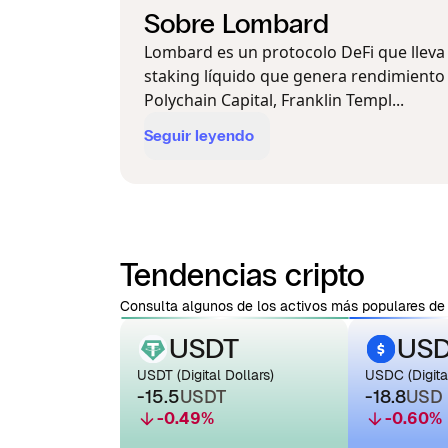
Sobre Lombard
Lombard es un protocolo DeFi que lleva 
staking líquido que genera rendimiento 
Polychain Capital, Franklin Templ...
Seguir leyendo
Tendencias cripto
Consulta algunos de los activos más populares de 
USDT
US
USDT (Digital Dollars)
USDC (Digital
-15.5
USDT
-18.8
USD
-0.49
%
-0.60
%