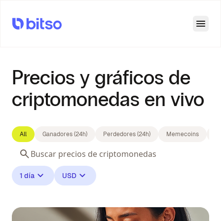
Open
Precios y gráficos de
criptomonedas en vivo
All
Ganadores (24h)
Perdedores (24h)
Memecoins
Bl
1 día
USD