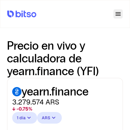
Open
Precio en vivo y
calculadora de
yearn.finance (YFI)
yearn.finance
3.279.574
ARS
↓ -0.75%
1 día
ARS