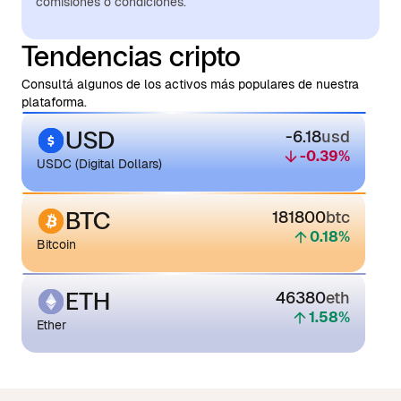
comisiones o condiciones.
Tendencias cripto
Consultá algunos de los activos más populares de nuestra
plataforma.
USD
-6.18
usd
-0.39
%
USDC (Digital Dollars)
BTC
181800
btc
0.18
%
Bitcoin
ETH
46380
eth
1.58
%
Ether