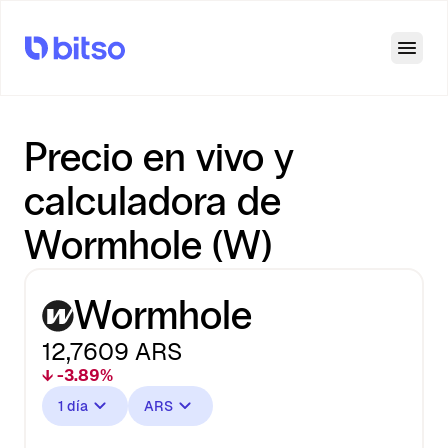
Open
Precio en vivo y
calculadora de
Wormhole (W)
Wormhole
12,7609
ARS
↓ -3.89%
1 día
ARS