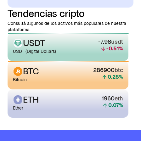
Tendencias cripto
Consultá algunos de los activos más populares de nuestra
plataforma.
USDT
-7.98
usdt
-0.51
%
USDT (Digital Dollars)
BTC
286900
btc
0.28
%
Bitcoin
ETH
1960
eth
0.07
%
Ether