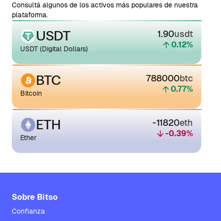
Consultá algunos de los activos más populares de nuestra
plataforma.
USDT
1.90
usdt
0.12
%
USDT (Digital Dollars)
BTC
788000
btc
0.77
%
Bitcoin
ETH
-11820
eth
-0.39
%
Ether
Sobre Bitso
Confianza