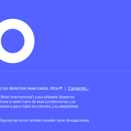
 los derechos reservados. Bitso®
|
Cargando...
tso International") y sus afiliados. Nuestros
icios a nadie fuera de esas jurisdicciones. Los
íses o para todos los clientes, y su elegibilidad
. Algunos servicios también pueden tener divulgaciones