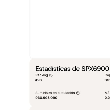
Estadísticas de SPX6900
Ranking
Cap
#93
313
Suministro en circulación
Máx
930.993.090
2,