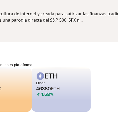
tura de internet y creada para satirizar las finanzas tradi
una parodia directa del S&P 500. SPX n...
nuestra plataforma.
ETH
Ether
C
46380
ETH
1.58
%