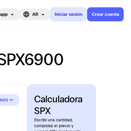
 app
AR
Iniciar sesión
Crear cuenta
e SPX6900
Calculadora
ARS
SPX
Escribí una cantidad,
comprobá el precio y