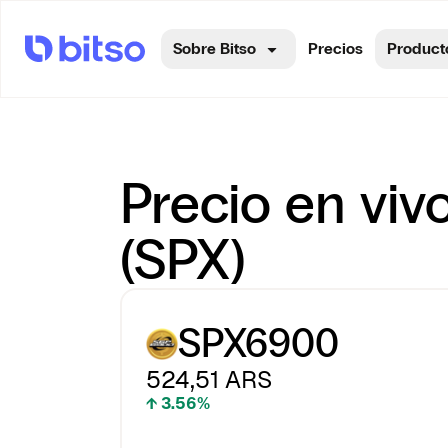
Sobre Bitso
Precios
Product
Precio en vi
(SPX)
SPX6900
524,51
ARS
↑ 3.56%