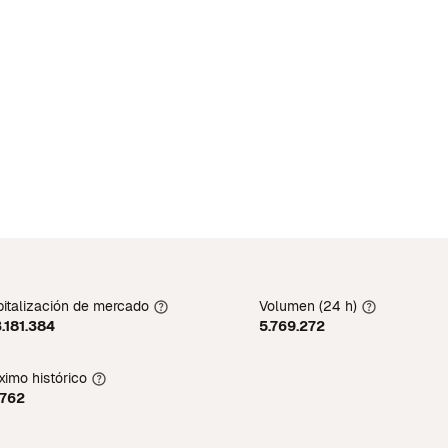
italización de mercado
Volumen (24 h)
.181.384
5.769.272
imo histórico
2762