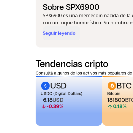
Sobre SPX6900
SPX6900 es una memecoin nacida de la cul
con un toque humorístico. Su nombre es 
Seguir leyendo
Tendencias cripto
Consultá algunos de los activos más populares de 
USD
BTC
USDC (Digital Dollars)
Bitcoin
-6.18
USD
181800
BT
-0.39
%
0.18
%