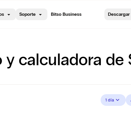
os
Soporte
Bitso Business
Descargar
vo y calculadora d
1 día