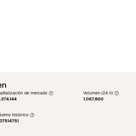
en
pitalización de mercado
Volumen (24 h)
.374.144
1.067.800
ximo histórico
,07514751