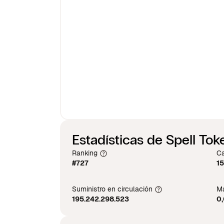
Estadísticas de Spell Tok
Ranking
Ca
#727
15
Suministro en circulación
Má
195.242.298.523
0