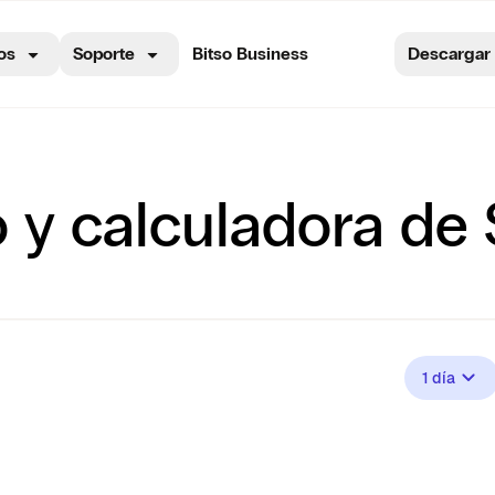
os
Soporte
Bitso Business
Descargar
o y calculadora de
1 día