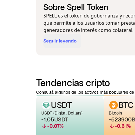
Sobre Spell Token
SPELL es el token de gobernanza y rec
que permite a los usuarios tomar prest
generadores de interés como colateral. L
Seguir leyendo
Tendencias cripto
Consultá algunos de los activos más populares de 
USDT
BTC
USDT (Digital Dollars)
Bitcoin
-1.05
USDT
-623900
B
-0.07
%
-0.61
%