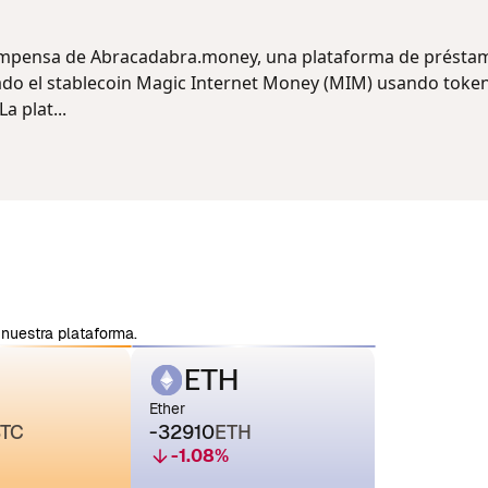
ompensa de Abracadabra.money, una plataforma de présta
ado el stablecoin Magic Internet Money (MIM) usando toke
a plat...
nuestra plataforma.
ETH
Ether
TC
-32910
ETH
-1.08
%