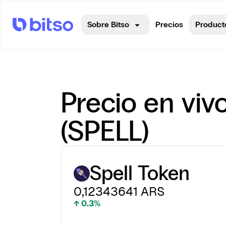
Sobre Bitso
Precios
Product
Precio en viv
(SPELL)
Spell Token
0,12343641
ARS
↑ 0.3%