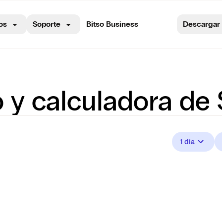
os
Soporte
Bitso Business
Descargar
 y calculadora de S
1 día