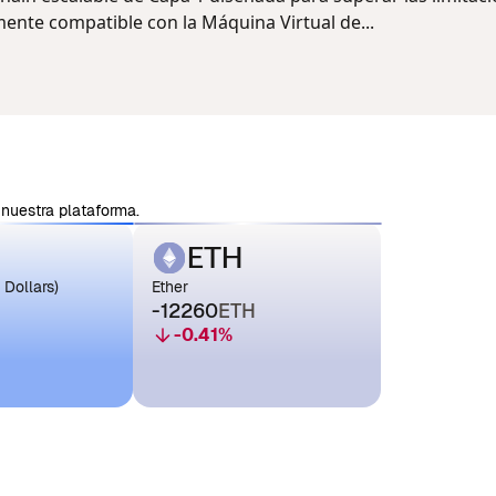
mente compatible con la Máquina Virtual de...
nuestra plataforma.
ETH
 Dollars)
Ether
-12260
ETH
-0.41
%