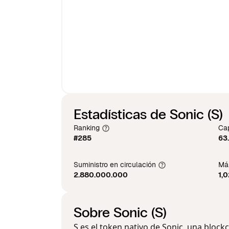
Estadísticas de Sonic (S)
Ranking
Cap
#285
63
Suministro en circulación
Máx
2.880.000.000
1,
Sobre Sonic (S)
S es el token nativo de Sonic, una block