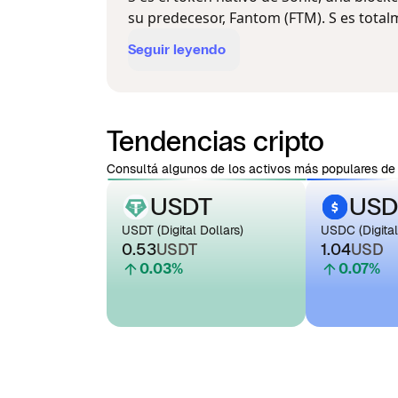
su predecesor, Fantom (FTM). S es total
Seguir leyendo
Tendencias cripto
Consultá algunos de los activos más populares de 
USDT
USD
USDT (Digital Dollars)
USDC (Digital
0.53
USDT
1.04
USD
0.03
%
0.07
%