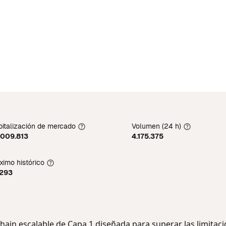
italización de mercado
Volumen (24 h)
.009.813
4.175.375
imo histórico
0293
chain escalable de Capa 1 diseñada para superar las limitac