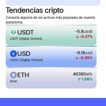
Tendencias cripto
Consultá algunos de los activos más populares de nuestra
plataforma.
USDT
-5.8
usdt
-0.37
%
USDT (Digital Dollars)
USD
-6.18
usd
-0.39
%
USDC (Digital Dollars)
ETH
46380
eth
1.58
%
Ether