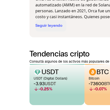
automatizado (AMM) en la red de Solana,
personas. Lanzado en 2021, Orca fue un
costo y casi instantáneos. Quienes pose
Seguir leyendo
Tendencias cripto
Consultá algunos de los activos más populares de 
USDT
BTC
USDT (Digital Dollars)
Bitcoin
-3.93
USDT
-73600
BT
-0.25
%
-0.07
%