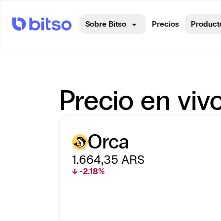
Sobre Bitso
Precios
Product
Precio en viv
Orca
1.664,35
ARS
↓ -2.18%