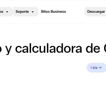
os
Soporte
Bitso Business
Descargar
o y calculadora de
1 día