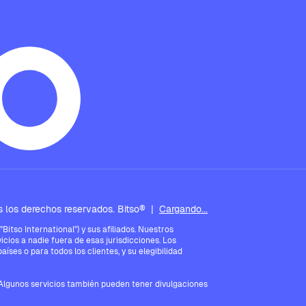
 los derechos reservados. Bitso®
|
Cargando...
tso International") y sus afiliados. Nuestros
icios a nadie fuera de esas jurisdicciones. Los
íses o para todos los clientes, y su elegibilidad
. Algunos servicios también pueden tener divulgaciones