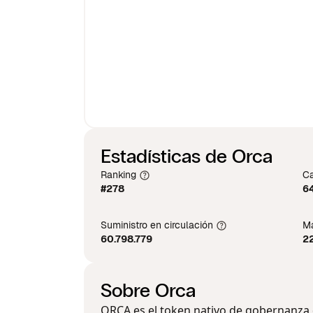
Estadísticas de Orca
Ranking
Ca
#278
64
Suministro en circulación
Má
60.798.779
2
Sobre Orca
ORCA es el token nativo de gobernanza 