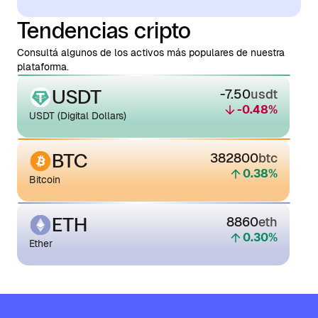
Tendencias cripto
Consultá algunos de los activos más populares de nuestra
plataforma.
USDT
-7.50
usdt
-0.48
%
USDT (Digital Dollars)
BTC
382800
btc
0.38
%
Bitcoin
ETH
8860
eth
0.30
%
Ether