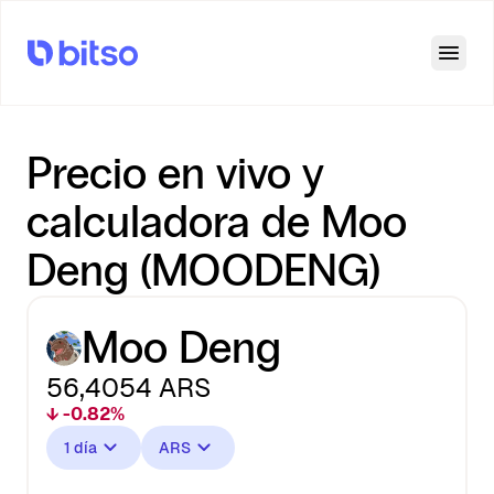
Open
Precio en vivo y
calculadora de Moo
Deng (MOODENG)
Moo Deng
56,4054
ARS
↓ -0.82%
1 día
ARS