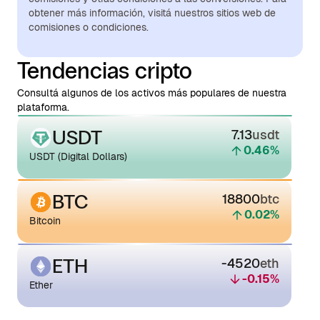
obtener más información, visitá nuestros sitios web de
comisiones o condiciones.
Tendencias cripto
Consultá algunos de los activos más populares de nuestra
plataforma.
USDT
7.13
usdt
0.46
%
USDT (Digital Dollars)
BTC
18800
btc
0.02
%
Bitcoin
ETH
-4520
eth
-0.15
%
Ether