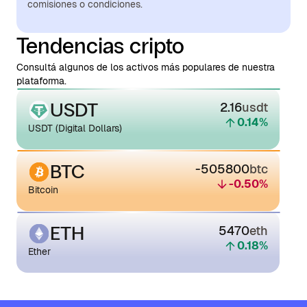
comisiones o condiciones.
Tendencias cripto
Consultá algunos de los activos más populares de nuestra
plataforma.
USDT
2.16
usdt
0.14
%
USDT (Digital Dollars)
BTC
-505800
btc
-0.50
%
Bitcoin
ETH
5470
eth
0.18
%
Ether