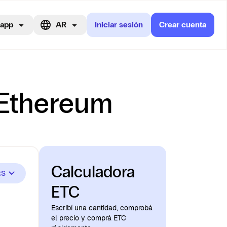
 app
AR
Iniciar sesión
Crear cuenta
 Ethereum
Calculadora
RS
ETC
Escribí una cantidad, comprobá
el precio y comprá ETC