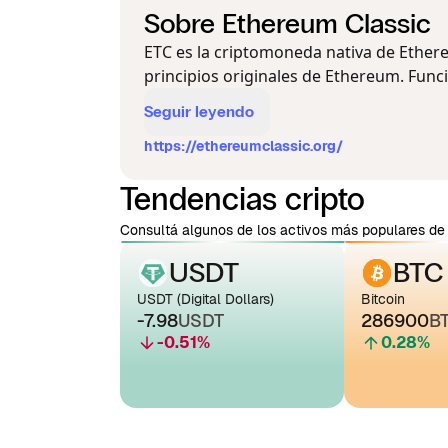
Sobre Ethereum Classic
ETC es la criptomoneda nativa de Ethere
principios originales de Ethereum. Func
Seguir leyendo
https://ethereumclassic.org/
Tendencias cripto
Consultá algunos de los activos más populares de 
USDT
BTC
USDT (Digital Dollars)
Bitcoin
-7.98
USDT
286900
B
-0.51
%
0.28
%