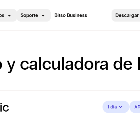
os
Soporte
Bitso Business
Descargar
o y calculadora de
ic
1 día
A