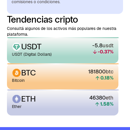
comisiones o condiciones.
Tendencias cripto
Consultá algunos de los activos más populares de nuestra
plataforma.
USDT
-5.8
usdt
-0.37
%
USDT (Digital Dollars)
BTC
181800
btc
0.18
%
Bitcoin
ETH
46380
eth
1.58
%
Ether