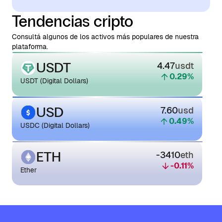
Tendencias cripto
Consultá algunos de los activos más populares de nuestra
plataforma.
USDT
4.47
usdt
0.29
%
USDT (Digital Dollars)
USD
7.60
usd
0.49
%
USDC (Digital Dollars)
ETH
-3410
eth
-0.11
%
Ether