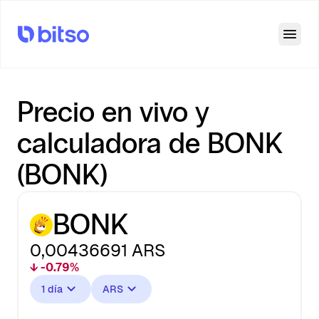
Open
Precio en vivo y
calculadora de BONK
(BONK)
BONK
0,00436691
ARS
↓ -0.79%
1 día
ARS