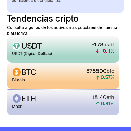
comisiones o condiciones.
Tendencias cripto
Consultá algunos de los activos más populares de nuestra
plataforma.
USDT
-1.78
usdt
-0.11
%
USDT (Digital Dollars)
BTC
575500
btc
0.57
%
Bitcoin
ETH
18140
eth
0.61
%
Ether