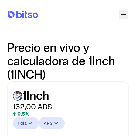
Open
Precio en vivo y
calculadora de 1Inch
(1INCH)
1Inch
132,00
ARS
↑ 0.5%
1 día
ARS