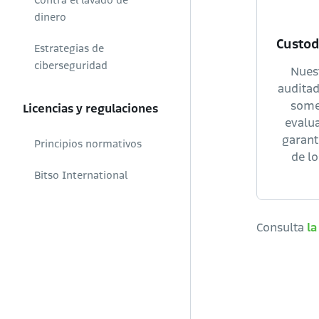
Contra el lavado de
dinero
Custod
Estrategias de
ciberseguridad
Nues
auditad
some
Licencias y regulaciones
evalua
garant
Principios normativos
de l
Bitso International
Consulta
la