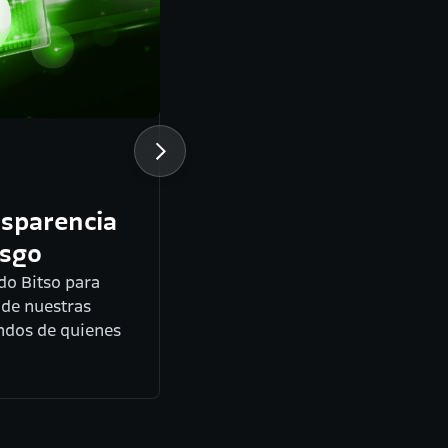
cipios de
ra cripto
os que hemos
ertirnos en la
s financieros cripto
na.