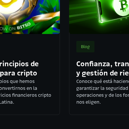
Blog
, transparencia
Nuestros prin
 de riesgo
regulación pa
á haciendo Bitso para
Conoce los principi
seguridad de nuestras
priorizado para conv
de los fondos de quienes
compañía de servicio
líder de América Lati