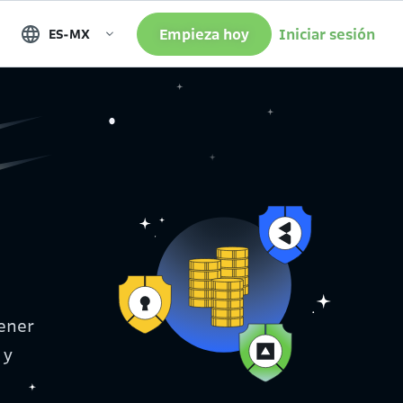
Empieza hoy
Iniciar sesión
ES-MX
s
tener
 y