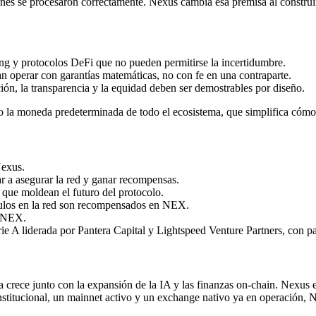
nes se procesaron correctamente. Nexus cambia esa premisa al construir 
ng y protocolos DeFi que no pueden permitirse la incertidumbre.
 operar con garantías matemáticas, no con fe en una contraparte.
ón, la transparencia y la equidad deben ser demostrables por diseño.
la moneda predeterminada de todo el ecosistema, que simplifica cómo 
Nexus.
 a asegurar la red y ganar recompensas.
que moldean el futuro del protocolo.
culos en la red son recompensados en NEX.
e NEX.
 A liderada por Pantera Capital y Lightspeed Venture Partners, con p
za crece junto con la expansión de la IA y las finanzas on-chain. Nexu
institucional, un mainnet activo y un exchange nativo ya en operación,