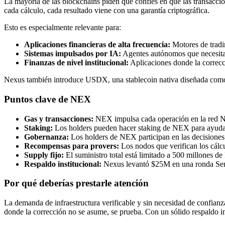
La mayoría de las blockchains piden que confíes en que las transaccio
cada cálculo, cada resultado viene con una garantía criptográfica.
Esto es especialmente relevante para:
Aplicaciones financieras de alta frecuencia:
Motores de tradi
Sistemas impulsados por IA:
Agentes autónomos que necesitan
Finanzas de nivel institucional:
Aplicaciones donde la correcci
Nexus también introduce USDX, una stablecoin nativa diseñada como 
Puntos clave de NEX
Gas y transacciones:
NEX impulsa cada operación en la red 
Staking:
Los holders pueden hacer staking de NEX para ayudar
Gobernanza:
Los holders de NEX participan en las decisiones 
Recompensas para provers:
Los nodos que verifican los cál
Supply fijo:
El suministro total está limitado a 500 millones d
Respaldo institucional:
Nexus levantó $25M en una ronda Serie
Por qué deberías prestarle atención
La demanda de infraestructura verificable y sin necesidad de confian
donde la corrección no se asume, se prueba. Con un sólido respaldo 