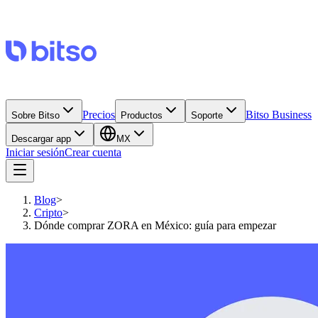
Precios
Bitso Business
Sobre Bitso
Productos
Soporte
Descargar app
MX
Iniciar sesión
Crear cuenta
Blog
>
Cripto
>
Dónde comprar ZORA en México: guía para empezar