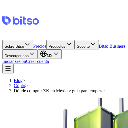
Precios
Bitso Business
Sobre Bitso
Productos
Soporte
Descargar app
MX
Iniciar sesión
Crear cuenta
Blog
>
Cripto
>
Dónde comprar ZK en México: guía para empezar