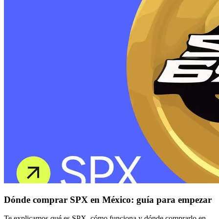
Dónde comprar SPX en México: guía para empezar
Te explicamos qué es SPX, cómo funciona y dónde comprarlo en