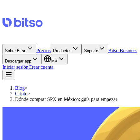
Precios
Bitso Business
Sobre Bitso
Productos
Soporte
Descargar app
MX
Iniciar sesión
Crear cuenta
Blog
>
Cripto
>
Dónde comprar SPX en México: guía para empezar