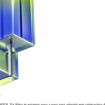
r
. En Bitso te guiamos paso a paso para adquirir este criptoactivo d