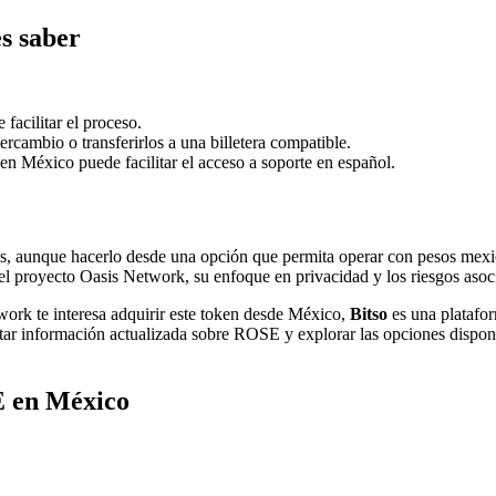
s saber
acilitar el proceso.
rcambio o transferirlos a una billetera compatible.
en México puede facilitar el acceso a soporte en español.
rmas, aunque hacerlo desde una opción que permita operar con pesos mex
l proyecto Oasis Network, su enfoque en privacidad y los riesgos asoci
rk te interesa adquirir este token desde México,
Bitso
es una platafo
tar información actualizada sobre ROSE y explorar las opciones disponi
E en México