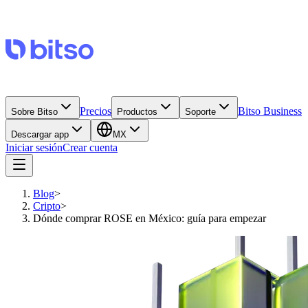
Precios
Bitso Business
Sobre Bitso
Productos
Soporte
Descargar app
MX
Iniciar sesión
Crear cuenta
Blog
>
Cripto
>
Dónde comprar ROSE en México: guía para empezar