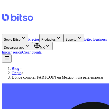
Precios
Bitso Business
Sobre Bitso
Productos
Soporte
Descargar app
MX
Iniciar sesión
Crear cuenta
Blog
>
Cripto
>
Dónde comprar FARTCOIN en México: guía para empezar