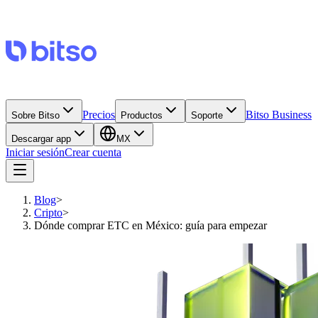
Precios
Bitso Business
Sobre Bitso
Productos
Soporte
Descargar app
MX
Iniciar sesión
Crear cuenta
Blog
>
Cripto
>
Dónde comprar ETC en México: guía para empezar