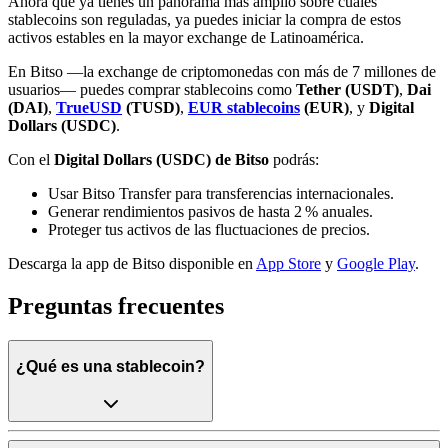
Ahora que ya tienes un panorama más amplio sobre cuáles
stablecoins son reguladas, ya puedes iniciar la compra de estos
activos estables en la mayor exchange de Latinoamérica.
En Bitso —la exchange de criptomonedas con más de 7 millones de
usuarios— puedes comprar stablecoins como
Tether (USDT)
,
Dai
(DAI)
,
TrueUSD
(TUSD)
,
EUR stablecoins
(EUR)
, y
Digital
Dollars (USDC)
.
Con el
Digital Dollars (USDC) de Bitso
podrás:
Usar Bitso Transfer para transferencias internacionales.
Generar rendimientos pasivos de hasta 2 % anuales.
Proteger tus activos de las fluctuaciones de precios.
Descarga la app de Bitso disponible en
App Store
y
Google Play
.
Preguntas frecuentes
¿Qué es una stablecoin?