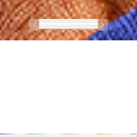
Select Slider 1
Select Slider 2
Select Slider 3
previous slide
next slide
Cripto, tan fácil como
debería ser
Explora más de 100 criptomonedas. Descarga la
app, encuentra tu cripto favorita y empieza a
construir tu portafolio.