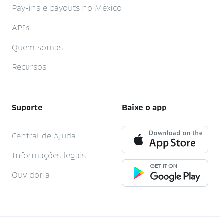
Pay-ins e payouts no México
APIs
Quem somos
Recursos
Suporte
Baixe o app
Central de Ajuda
Informações legais
Ouvidoria